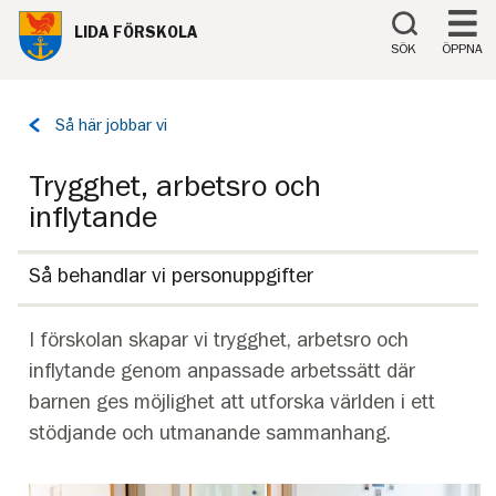
Till innehåll på sidan
LIDA FÖRSKOLA
SÖK
ÖPPNA
Tillbaka
Så här jobbar vi
till
sidan:
Trygghet, arbetsro och
inflytande
Så behandlar vi personuppgifter
I förskolan skapar vi trygghet, arbetsro och
inflytande genom anpassade arbetssätt där
barnen ges möjlighet att utforska världen i ett
stödjande och utmanande sammanhang.