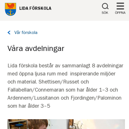
Till innehåll på sidan
LIDA FÖRSKOLA
SÖK
ÖPPNA
Tillbaka
Vår förskola
till
sidan:
Våra avdelningar
Lida förskola består av sammanlagt 8 avdelningar
med öppna ljusa rum med inspirerande miljöer
och material. Shettisen/Russet och
Fallabellan/Connemaran som har ålder 1–3 och
Ardennern/Lussitanon och Fjordingen/Palominon
som har ålder 3–5