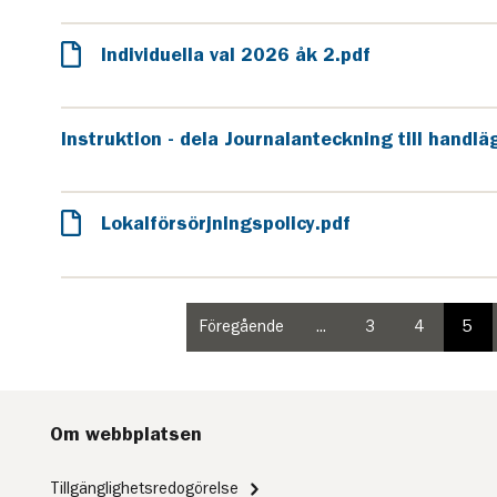
Individuella val 2026 åk 2.pdf
Instruktion - dela Journalanteckning till handl
Lokalförsörjningspolicy.pdf
Föregående
...
3
4
5
sida
sida
paginering
paginering
pag
i
2
sida
sida
sid
paginering
i
paginering
Om webbplatsen
Tillgänglighetsredogörelse