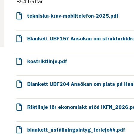
854 träffar
tekniska-krav-mobiltelefon-2025.pdf
Blankett UBF157 Ansökan om strukturbidrag
kostriktlinje.pdf
Blankett UBF204 Ansökan om plats på Han
Riktlinje för ekonomiskt stöd IKFN_2026.p
blankett_nställningsintyg_feriejobb.pdf