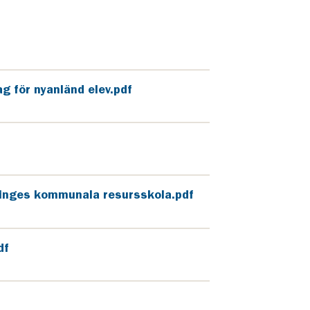
 för nyanländ elev.pdf
inges kommunala resursskola.pdf
df