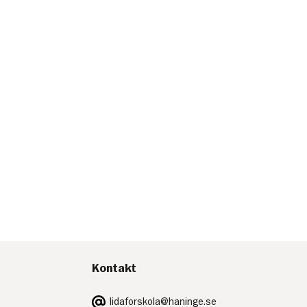
Kontakt
E-
lidaforskola@haninge.se