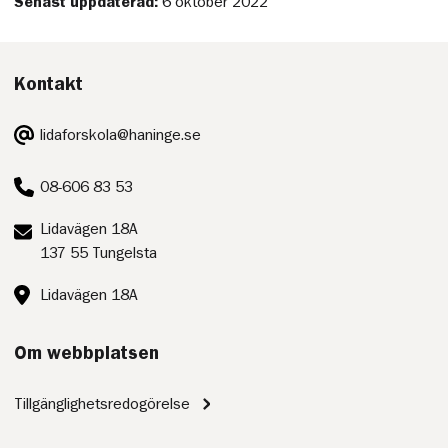
Senast uppdaterad:
6 oktober 2022
Kontakt
E-
lidaforskola@haninge.se
post:
Telefon:
08-606 83 53
Postadress:
Lidavägen 18A
137 55 Tungelsta
Besöksadress:
Lidavägen 18A
Om webbplatsen
Tillgänglighetsredogörelse