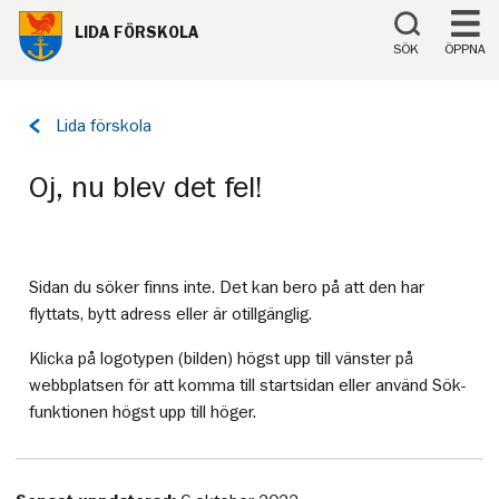
Till innehåll på sidan
LIDA FÖRSKOLA
SÖK
ÖPPNA
Tillbaka
Lida förskola
till
sidan:
Oj, nu blev det fel!
Sidan du söker finns inte. Det kan bero på att den har
flyttats, bytt adress eller är otillgänglig.
Klicka på logotypen (bilden) högst upp till vänster på
webbplatsen för att komma till startsidan eller använd Sök-
funktionen högst upp till höger.